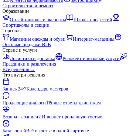
Агентства недвижимости
Застройщики
Строительство и ремонт
Образование
Онлайн-школы и эксперты
Школы профессий
Спортшколы и секции
Торговля
Магазины одежды и обуви
Интернет-магазины
Оптовые продажи B2B
Сервис и услуги
Логистика и доставка
Релокейт и визовые услуги
Праздники и развлечения
Все решения
→
Что внутри решения
Запись 24/7
Календарь мастеров
Продающие диалоги
Тёплые ответы клиенткам
Возврат к записи
ИИ вернёт пропавшую гостью
База гостей
Всё о гостье в одной карточке