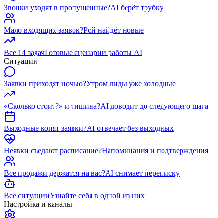
Звонки уходят в пропущенные?
AI берёт трубку
Мало входящих заявок?
Рой найдёт новые
Все 14 задач
Готовые сценарии работы AI
Ситуации
Заявки приходят ночью?
Утром лиды уже холодные
«Сколько стоит?» и тишина?
AI доводит до следующего шага
Выходные копят заявки?
AI отвечает без выходных
Неявки съедают расписание?
Напоминания и подтверждения
Все продажи держатся на вас?
AI снимает переписку
Все ситуации
Узнайте себя в одной из них
Настройка и каналы