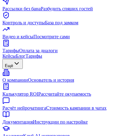
Рассылки без бана
Разбудить спящих гостей
Контроль и доступы
База под замком
Видео и кейсы
Посмотрите сами
Тарифы
Оплата за диалоги
Кейсы
Блог
Тарифы
Ещё
О компании
Основатель и история
Калькулятор ROI
Рассчитайте окупаемость
Расчёт нейрочатинга
Стоимость кампании в чатах
Документация
Инструкции по настройке
Академия
Клуб AI-интеграторов