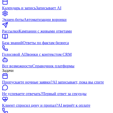
Календарь и запись
Записывает AI
Экшен-боты
Автоматизации воронки
Рассылки
Кампании с живыми ответами
База знаний
Ответы по фактам бизнеса
Голосовой AI
Звонки с контекстом CRM
Все возможности
Справочник платформы
Задачи
Пропускаете ночные заявки?
AI записывает, пока вы спите
Не успеваете отвечать?
Первый ответ за секунды
Клиент спросил цену и пропал?
AI вернёт к оплате