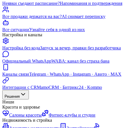
Неявки съедают расписание?
Напоминания и подтверждения
Все продажи держатся на вас?
AI снимает переписку
Все ситуации
Узнайте себя в одной из них
Настройка и каналы
Настройка без кода
Запуск за вечер, правки без разработчика
Официальный WhatsApp
WABA: канал без страха бана
Каналы связи
Telegram · WhatsApp · Instagram · Авито · MAX
Интеграции с CRM
amoCRM · Битрикс24 · Kommo
Решения
Ниши
Красота и здоровье
Салоны красоты
Фитнес-клубы и студии
Недвижимость и стройка