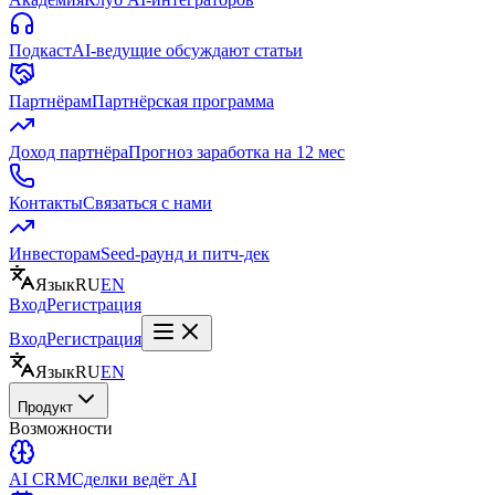
Подкаст
AI-ведущие обсуждают статьи
Партнёрам
Партнёрская программа
Доход партнёра
Прогноз заработка на 12 мес
Контакты
Связаться с нами
Инвесторам
Seed-раунд и питч-дек
Язык
RU
EN
Вход
Регистрация
Вход
Регистрация
Язык
RU
EN
Продукт
Возможности
AI CRM
Сделки ведёт AI