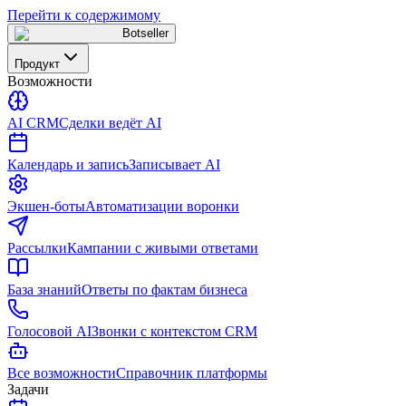
Перейти к содержимому
Botseller
Продукт
Возможности
AI CRM
Сделки ведёт AI
Календарь и запись
Записывает AI
Экшен-боты
Автоматизации воронки
Рассылки
Кампании с живыми ответами
База знаний
Ответы по фактам бизнеса
Голосовой AI
Звонки с контекстом CRM
Все возможности
Справочник платформы
Задачи