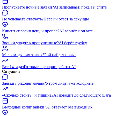
Пропускаете ночные заявки?
AI записывает, пока вы спите
Не успеваете отвечать?
Первый ответ за секунды
Клиент спросил цену и пропал?
AI вернёт к оплате
Звонки уходят в пропущенные?
AI берёт трубку
Мало входящих заявок?
Рой найдёт новые
Все 14 задач
Готовые сценарии работы AI
Ситуации
Заявки приходят ночью?
Утром лиды уже холодные
«Сколько стоит?» и тишина?
AI доводит до следующего шага
Выходные копят заявки?
AI отвечает без выходных