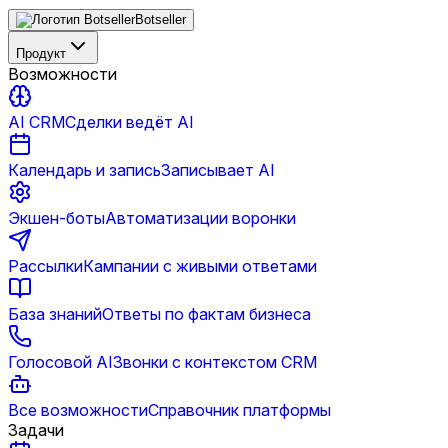
Botseller
Продукт
Возможности
AI CRM
Сделки ведёт AI
Календарь и запись
Записывает AI
Экшен-боты
Автоматизации воронки
Рассылки
Кампании с живыми ответами
База знаний
Ответы по фактам бизнеса
Голосовой AI
Звонки с контекстом CRM
Все возможности
Справочник платформы
Задачи