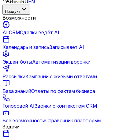
Язык
RU
EN
Продукт
Возможности
AI CRM
Сделки ведёт AI
Календарь и запись
Записывает AI
Экшен-боты
Автоматизации воронки
Рассылки
Кампании с живыми ответами
База знаний
Ответы по фактам бизнеса
Голосовой AI
Звонки с контекстом CRM
Все возможности
Справочник платформы
Задачи