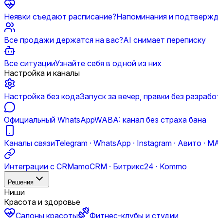
Неявки съедают расписание?
Напоминания и подтверж
Все продажи держатся на вас?
AI снимает переписку
Все ситуации
Узнайте себя в одной из них
Настройка и каналы
Настройка без кода
Запуск за вечер, правки без разрабо
Официальный WhatsApp
WABA: канал без страха бана
Каналы связи
Telegram · WhatsApp · Instagram · Авито · M
Интеграции с CRM
amoCRM · Битрикс24 · Kommo
Решения
Ниши
Красота и здоровье
Салоны красоты
Фитнес-клубы и студии