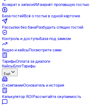
Возврат к записи
ИИ вернёт пропавшую гостью
База гостей
Всё о гостье в одной карточке
Рассылки без бана
Разбудить спящих гостей
Контроль и доступы
База под замком
Видео и кейсы
Посмотрите сами
Тарифы
Оплата за диалоги
Кейсы
Блог
Тарифы
Ещё
О компании
Основатель и история
Калькулятор ROI
Рассчитайте окупаемость