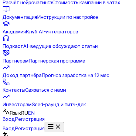
Расчёт нейрочатинга
Стоимость кампании в чатах
Документация
Инструкции по настройке
Академия
Клуб AI-интеграторов
Подкаст
AI-ведущие обсуждают статьи
Партнёрам
Партнёрская программа
Доход партнёра
Прогноз заработка на 12 мес
Контакты
Связаться с нами
Инвесторам
Seed-раунд и питч-дек
Язык
RU
EN
Вход
Регистрация
Вход
Регистрация