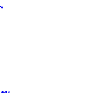
те
 шага