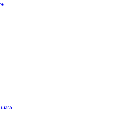
те
 шага