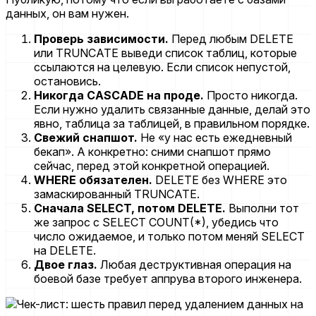
данных, он вам нужен.
Проверь зависимости.
Перед любым DELETE
или TRUNCATE выведи список таблиц, которые
ссылаются на целевую. Если список непустой,
остановись.
Никогда CASCADE на проде.
Просто никогда.
Если нужно удалить связанные данные, делай это
явно, таблица за таблицей, в правильном порядке.
Свежий снапшот.
Не «у нас есть ежедневный
бекап». А конкретно: сними снапшот прямо
сейчас, перед этой конкретной операцией.
WHERE обязателен.
DELETE без WHERE это
замаскированный TRUNCATE.
Сначала SELECT, потом DELETE.
Выполни тот
же запрос с SELECT COUNT(*), убедись что
число ожидаемое, и только потом меняй SELECT
на DELETE.
Двое глаз.
Любая деструктивная операция на
боевой базе требует аппрува второго инженера.