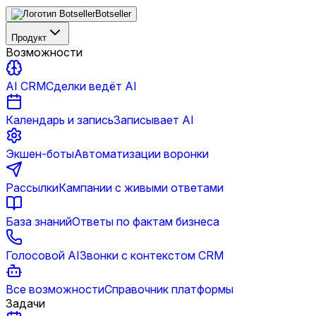
Botseller
Продукт
Возможности
AI CRM
Сделки ведёт AI
Календарь и запись
Записывает AI
Экшен-боты
Автоматизации воронки
Рассылки
Кампании с живыми ответами
База знаний
Ответы по фактам бизнеса
Голосовой AI
Звонки с контекстом CRM
Все возможности
Справочник платформы
Задачи