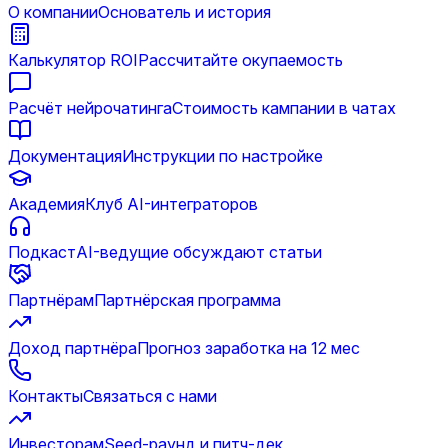
О компании
Основатель и история
Калькулятор ROI
Рассчитайте окупаемость
Расчёт нейрочатинга
Стоимость кампании в чатах
Документация
Инструкции по настройке
Академия
Клуб AI-интеграторов
Подкаст
AI-ведущие обсуждают статьи
Партнёрам
Партнёрская программа
Доход партнёра
Прогноз заработка на 12 мес
Контакты
Связаться с нами
Инвесторам
Seed-раунд и питч-дек