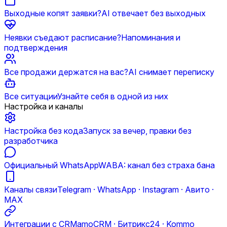
Выходные копят заявки?
AI отвечает без выходных
Неявки съедают расписание?
Напоминания и
подтверждения
Все продажи держатся на вас?
AI снимает переписку
Все ситуации
Узнайте себя в одной из них
Настройка и каналы
Настройка без кода
Запуск за вечер, правки без
разработчика
Официальный WhatsApp
WABA: канал без страха бана
Каналы связи
Telegram · WhatsApp · Instagram · Авито ·
MAX
Интеграции с CRM
amoCRM · Битрикс24 · Kommo