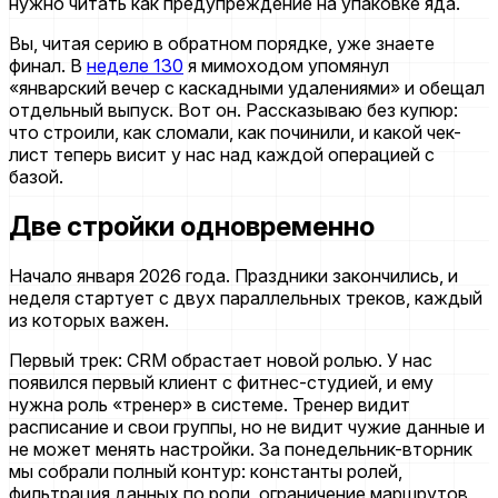
нужно читать как предупреждение на упаковке яда.
Вы, читая серию в обратном порядке, уже знаете
финал. В
неделе 130
я мимоходом упомянул
«январский вечер с каскадными удалениями» и обещал
отдельный выпуск. Вот он. Рассказываю без купюр:
что строили, как сломали, как починили, и какой чек-
лист теперь висит у нас над каждой операцией с
базой.
Две стройки одновременно
Начало января 2026 года. Праздники закончились, и
неделя стартует с двух параллельных треков, каждый
из которых важен.
Первый трек: CRM обрастает новой ролью. У нас
появился первый клиент с фитнес-студией, и ему
нужна роль «тренер» в системе. Тренер видит
расписание и свои группы, но не видит чужие данные и
не может менять настройки. За понедельник-вторник
мы собрали полный контур: константы ролей,
фильтрация данных по роли, ограничение маршрутов