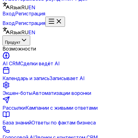
Язык
RU
EN
Вход
Регистрация
Вход
Регистрация
Язык
RU
EN
Продукт
Возможности
AI CRM
Сделки ведёт AI
Календарь и запись
Записывает AI
Экшен-боты
Автоматизации воронки
Рассылки
Кампании с живыми ответами
База знаний
Ответы по фактам бизнеса
Голосовой AI
Звонки с контекстом CRM