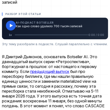
РАЗБОР ЭТОЙ СТАТЬИ
AI-ПОДКАСТ BOTSELLER
Как одно слово удалило 700 тысяч записей
0:00
/
0:00
1
x
Эту тему разобрали в подкасте. Слушай параллельно с чтением.
Я Дмитрий Дьяконов, основатель Botseller AI. Это
двенадцатый выпуск серии «Ретроспектива»,
бортжурнал в прошлое: от настоящего к первому
коммиту. Если
предыдущий выпуск
был про
пересборку биллинга, где мы нашли правильную
единицу ценности и заменили materialized view на
прямые связи, то сегодня я расскажу, почему эта
пересборка стала неизбежной. Отматываю на 5-11
января 2026 года. У этого выпуска есть точная дата
рождения: воскресенье 11 января, без одной минуты
полдень. В этот момент я понял, что слово CASCADE